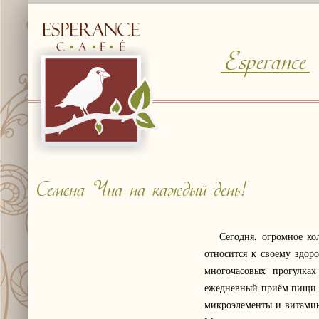
Esperance
© Free
Joomla! 3 Modules
- by
VinaGecko.com
Семена Чиа на каждый день!
Сегодня, огромное кол
относится к своему здор
многочасовых прогулка
ежедневный приём пищи п
микроэлементы и витамин