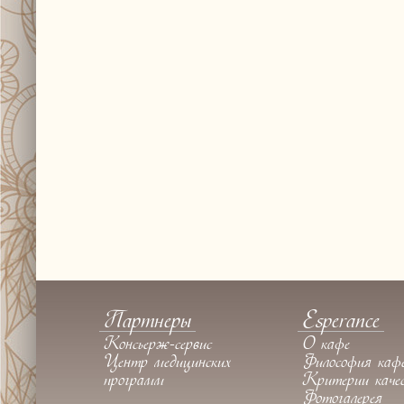
Партнеры
Esperance
Консьерж-сервис
О кафе
Центр медицинских
Философия каф
программ
Критерии каче
Фотогалерея