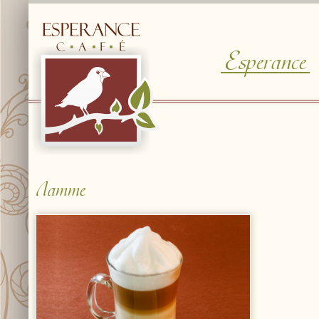
Esperance
© Free
Joomla! 3 Modules
- by
VinaGecko.com
Латте