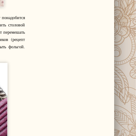
т понадобится
ить столовой
ет перемешать
иков (рецепт
ыть фольгой.