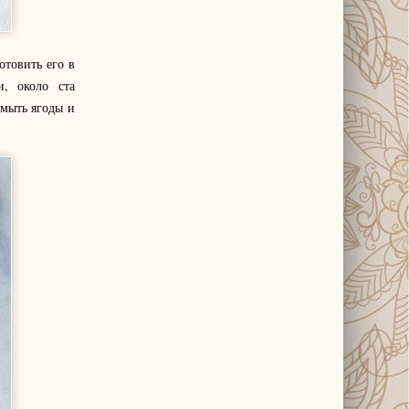
отовить его в
и, около ста
омыть ягоды и