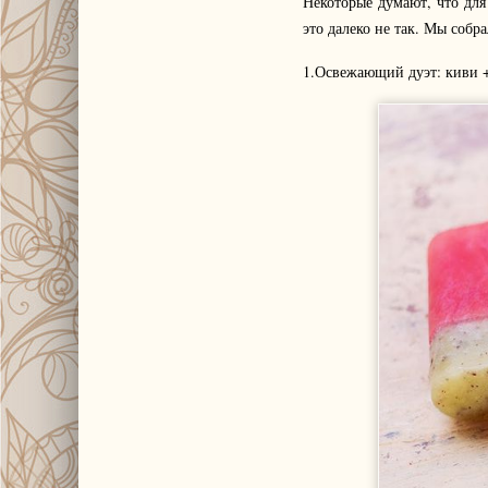
Некоторые думают, что для
это далеко не так. Мы соб
1.Освежающий дуэт: киви +