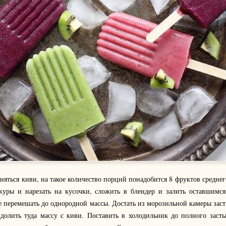
яться киви, на такое количество порций понадобится 8 фруктов среднег
журы и нарезать на кусочки, сложить в блендер и залить оставшимся
е перемешать до однородной массы. Достать из морозильной камеры зас
 долить туда массу с киви. Поставить в холодильник до полного заст