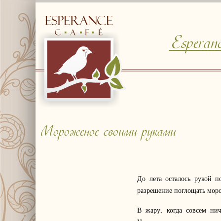
Esperan
© Free
Joomla! 3 Modules
- by
VinaGecko.com
Мороженое своими руками
До лета осталось рукой п
разрешение поглощать моро
В жару, когда совсем ни