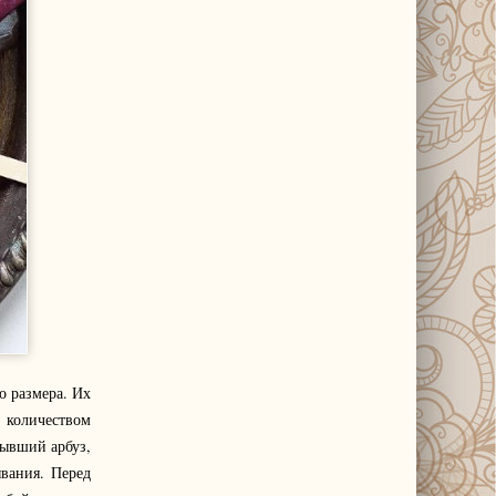
о размера. Их
 количеством
тывший арбуз,
ывания. Перед