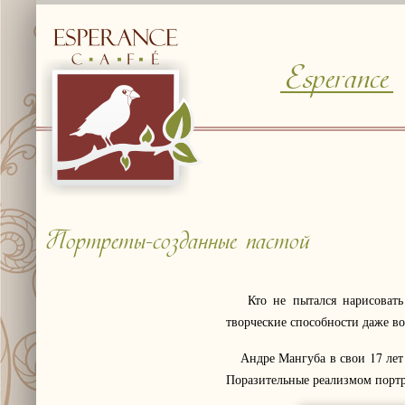
Esperance
© Free
Joomla! 3 Modules
- by
VinaGecko.com
Портреты-созданные пастой
Кто не пытался нарисовать ч
творческие способности даже в
Андре Мангуба в свои 17 лет п
Поразительные реализмом портр