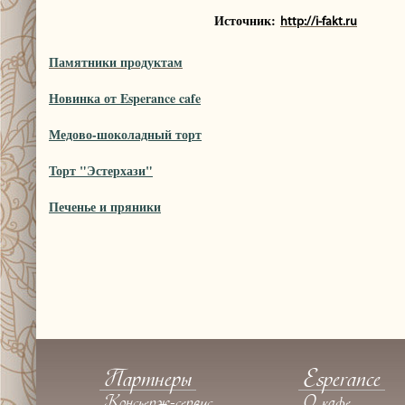
Источник:
http://i-fakt.ru
Памятники продуктам
Новинка от Esperance cafe
Медово-шоколадный торт
Торт "Эстерхази"
Печенье и пряники
Партнеры
Esperance
Консьерж-сервис
О кафе