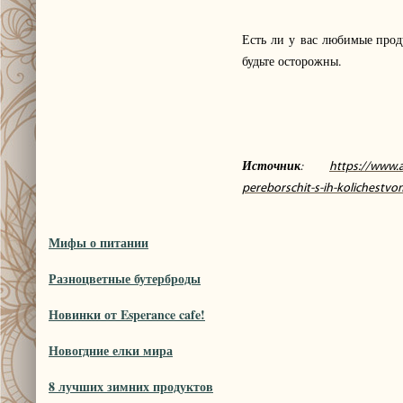
Есть ли у вас любимые прод
будьте осторожны.
Источник
:
https://www.
pereborschit-s-ih-kolichestv
Мифы о питании
Разноцветные бутерброды
Новинки от Esperance cafe!
Новогдние елки мира
8 лучших зимних продуктов