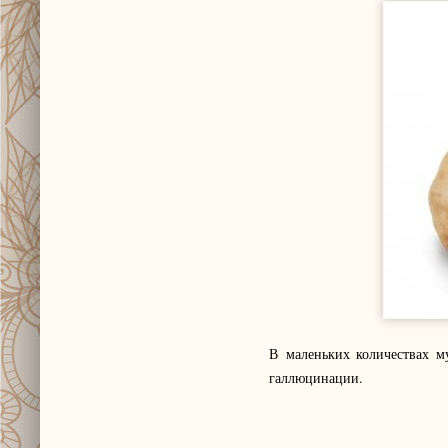
В маленьких количествах му
галлюцинации.