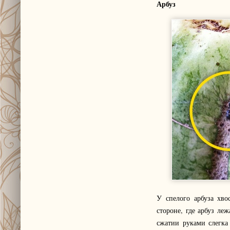
Арбуз
У спелого арбуза хво
стороне, где арбуз ле
сжатии руками слегка