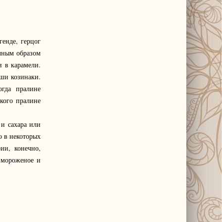
енде, герцог
чным образом
и в карамели.
аши козинаки.
огда пралине
кого пралине
 и сахара или
о в некоторых
ии, конечно,
 мороженое и