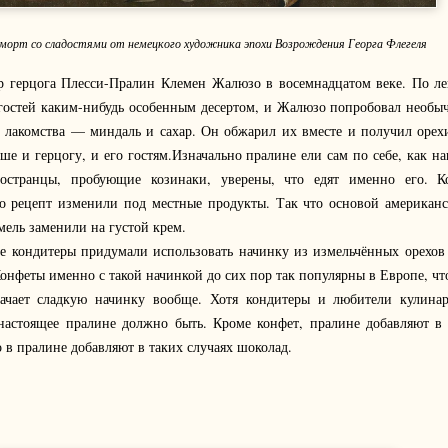
орт со сладостями от немецкого художника эпохи Возрождения Георга Флегеля
р герцога Плесси-Пралин Клемен Жалюзо в восемнадцатом веке. По лег
 гостей каким-нибудь особенным десертом, и Жалюзо попробовал необы
х лакомства — миндаль и сахар. Он обжарил их вместе и получил орех
е и герцогу, и его гостям.Изначально пралине ели сам по себе, как н
ностранцы, пробующие козинаки, уверены, что едят именно его. К
о рецепт изменили под местные продукты. Так что основой американс
амель заменили на густой крем.
ке кондитеры придумали использовать начинку из измельчённых орехов
Конфеты именно с такой начинкой до сих пор так популярны в Европе, чт
ачает сладкую начинку вообще. Хотя кондитеры и любители кулинар
настоящее пралине должно быть. Кроме конфет, пралине добавляют в
 в пралине добавляют в таких случаях шоколад.