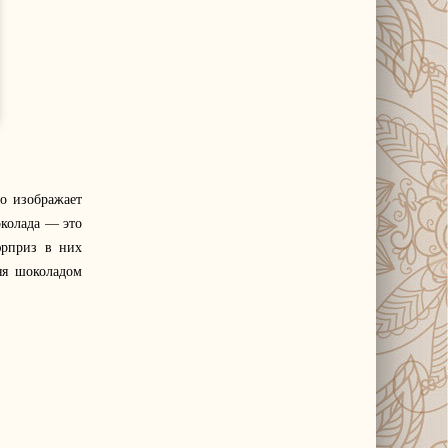
о изображает
околада — это
юрприз в них
яя шоколадом