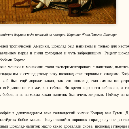
лландская девушка пьёт шоколад на завтрак. Картина Жана-Этьена Лиотара
телей тропической Америки, шоколад был напитком и только для наст
авлением перца и пили холодным и чуть забродившим. Рецепт шокол
-бобами Кортес.
ские монахи и монахини стали экспериментировать с напитком, пытаяс
лагодаря им к семнадцатому веку шоколад стал горячим и сладким. Ко
н, чай был ещё дороже какао, так что шоколад стал самым популя
 всё равно не так же, как сейчас. Во время варки его взбивали, и г
х бобов, и из-за масла какао напиток был очень жирным. Плёнку из м
обрёл в девятнадцатом веке голландский химик Конрад ван Гутен. Дл
 растёртых бобов масло. Получившийся порошок гораздо лучше раствор
овый шоколад-напиток масло какао добавляли снова, шоколад затвердев