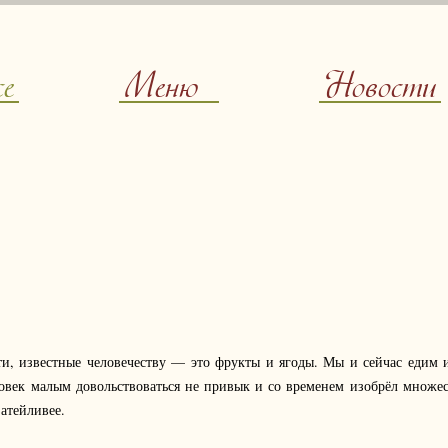
ce
Меню
Новости
ти, известные человечеству — это фрукты и ягоды. Мы и сейчас едим 
овек малым довольствоваться не привык и со временем изобрёл множес
затейливее.