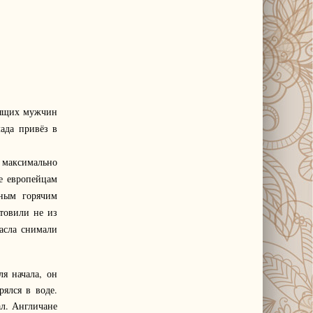
оящих мужчин
ада привёз в
ь максимально
фе европейцам
рным горячим
отовили не из
асла снимали
я начала, он
ялся в воде.
ал. Англичане