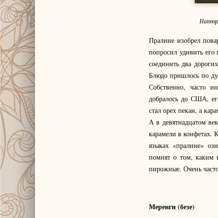
Натюрм
Пралине изобрел пова
попросил удивить его
соединить два дороги
Блюдо пришлось по душ
Собственно, часто и
добралось до США, ег
стал орех пекан, а кар
А в девятнадцатом ве
карамели в конфетах. 
языках «пралине» озн
помнят о том, каким 
пирожные. Очень часто
Меренги (безе)