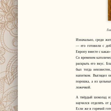
Го
Изначально, среди жи
— его готовили с доб
Европу вместе с какао
Со временем католиче
раскрыть его вкус. Б
был тогда неизвесте
напитком. Выглядел он
порошка, а из цельны
ложечкой.
А твёрдый шоколад из
научился отделять от
Если же в горячий гот