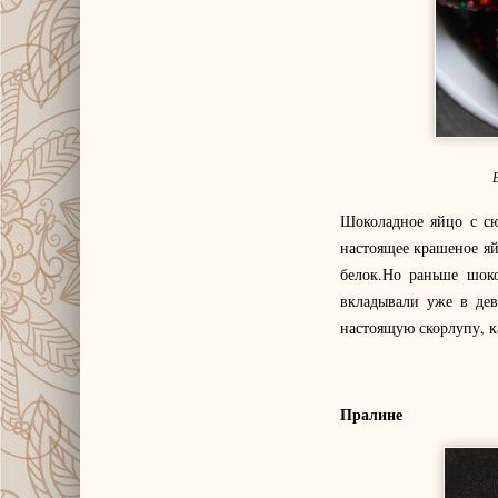
Шоколадное яйцо с сю
настоящее крашеное яй
белок.Но раньше шок
вкладывали уже в дев
настоящую скорлупу, к
Пралине