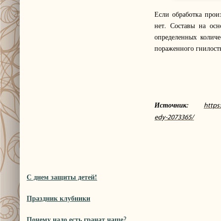
Если обработка прои
нет. Составы на ос
определенных количе
пораженного гнилост
Источник:
https
edy-2073365/
С днем защиты детей!
Праздник клубники
Почему надо есть гранат чаще
?