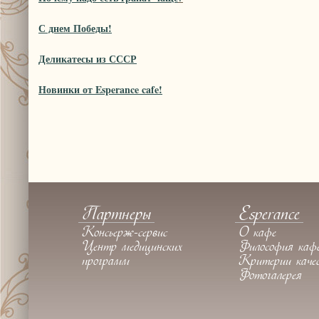
С днем Победы!
Деликатесы из СССР
Новинки от Esperance cafe!
Партнеры
Esperance
Консьерж-сервис
О кафе
Центр медицинских
Философия каф
программ
Критерии каче
Фотогалерея