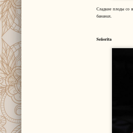
Сладкие плоды со в
бананах.
Señorita