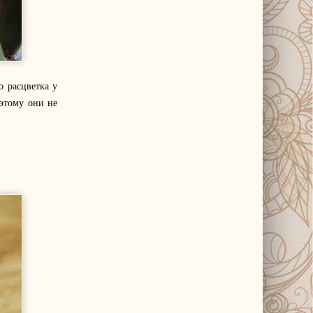
о расцветка у
оэтому они не