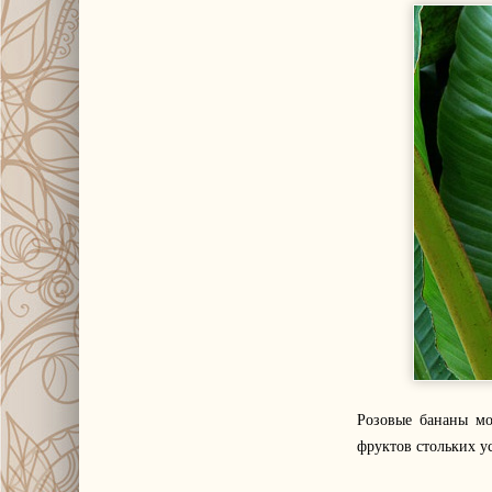
Розовые бананы мо
фруктов стольких ус