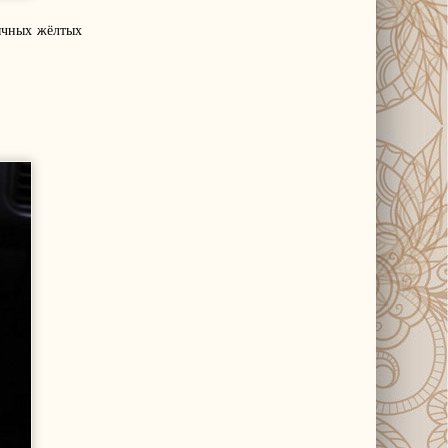
бычных жёлтых