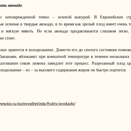
ить авокадо
 с неповрежденной темно – зеленой кожурой. В Европейские ст
ые зеленые и твердые авокадо, в то время как зрелый плод имеет очень 
и мягкую мякоть. Но если авокадо продавливается слишком легко, 
не стоит.
ошо хранится в холодильнике. Довести его до спелого состояния поможе
бананами, яблоками) при комнатной температуре в течение нескольких
рызгивание соком лимона замедлит этот процесс. Разрезанный плод хр
холодильнике – из – за высокого содержания жиров он быстро портится.
www.kp.ru/putevoditel/eda/frukty/avokado/