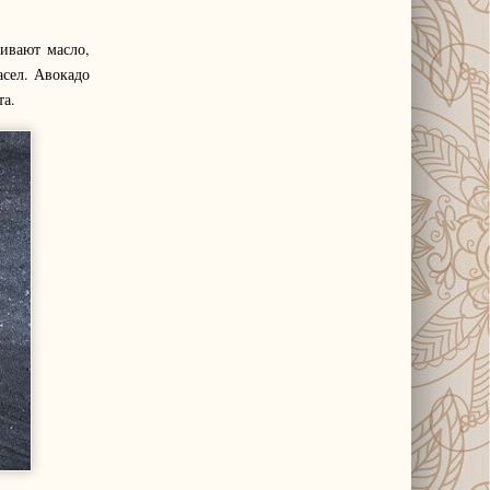
ивают масло,
асел. Авокадо
та.