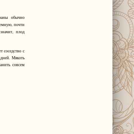
раны обычно
темную, почти
значит, плод
т соседство с
 дней. Мякоть
анить совсем