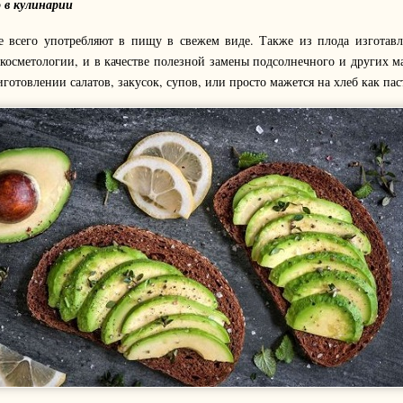
 в кулинарии
е всего употребляют в пищу в свежем виде. Также из плода изготавл
косметологии, и в качестве полезной замены подсолнечного и других м
готовлении салатов, закусок, супов, или просто мажется на хлеб как пас