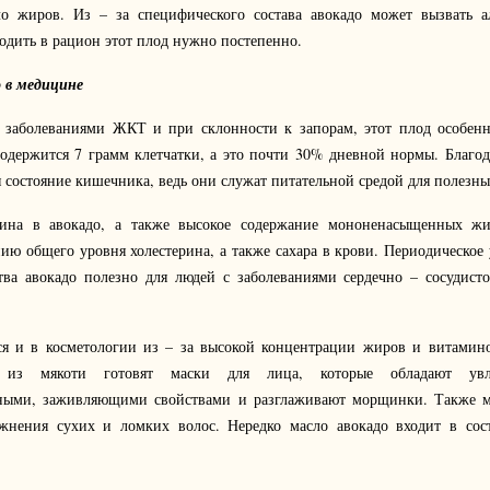
о жиров. Из – за специфического состава авокадо может вызвать а
одить в рацион этот плод нужно постепенно.
 в медицине
заболеваниями ЖКТ и при склонности к запорам, этот плод особенн
содержится 7 грамм клетчатки, а это почти 30% дневной нормы. Благо
 состояние кишечника, ведь они служат питательной средой для полезны
ерина в авокадо, а также высокое содержание мононенасыщенных ж
ию общего уровня холестерина, а также сахара в крови. Периодическое
тва авокадо полезно для людей с заболеваниями сердечно – сосудисто
ся и в косметологии из – за высокой концентрации жиров и витамин
из мякоти готовят маски для лица, которые обладают увл
ьными, заживляющими свойствами и разглаживают морщинки. Также м
жнения сухих и ломких волос. Нередко масло авокадо входит в сос