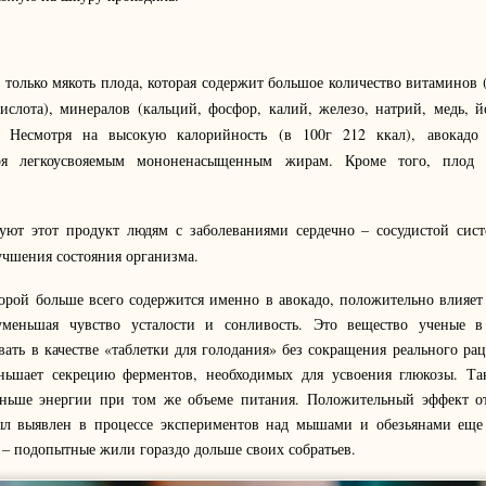
только мякоть плода, которая содержит большое количество витаминов 
ислота), минералов (кальций, фосфор, калий, железо, натрий, медь, 
. Несмотря на высокую калорийность (в 100г 212 ккал), авокадо 
ря легкоусвояемым мононенасыщенным жирам. Кроме того, плод 
уют этот продукт людям с заболеваниями сердечно – сосудистой сис
учшения состояния организма.
орой больше всего содержится именно в авокадо, положительно влияет
уменьшая чувство усталости и сонливость. Это вещество ученые в
ать в качестве «таблетки для голодания» без сокращения реального рац
ньшает секрецию ферментов, необходимых для усвоения глюкозы. Та
еньше энергии при том же объеме питания. Положительный эффект о
ыл выявлен в процессе экспериментов над мышами и обезьянами еще
 – подопытные жили гораздо дольше своих собратьев.