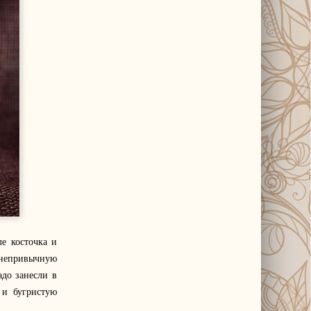
ле косточка и
 непривычную
адо занесли в
 и бугристую