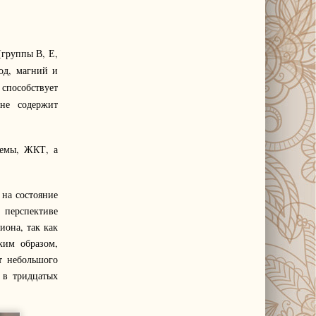
(группы В, Е,
йод, магний и
способствует
не содержит
темы, ЖКТ, а
 на состояние
 перспективе
иона, так как
ким образом,
т небольшого
 в тридцатых