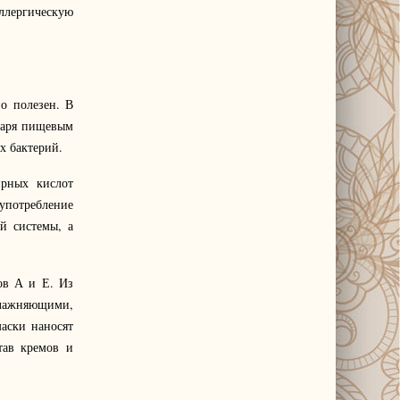
ллергическую
о полезен. В
даря пищевым
х бактерий.
ирных кислот
 употребление
й системы, а
ов А и Е. Из
ажняющими,
аски наносят
тав кремов и