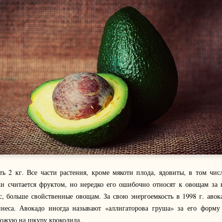
ь 2 кг. Все части растения, кроме мякоти плода, ядовиты, в том чис
ки считается фруктом, но нередко его ошибочно относят к овощам за
с, больше свойственные овощам. За свою энергоемкость в 1998 г. авок
неса. Авокадо иногда называют «аллигаторова груша» за его форму
хожую на шкуру крокодила.