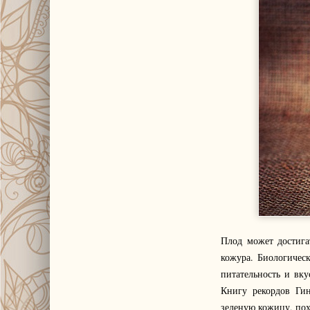
Плод может достигат
кожура. Биологичес
питательность и вку
Книгу рекордов Гин
зеленую кожицу, по