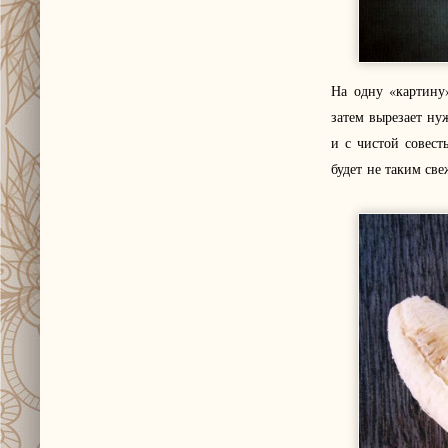
На одну «картину
затем вырезает ну
и с чистой совест
будет не таким св