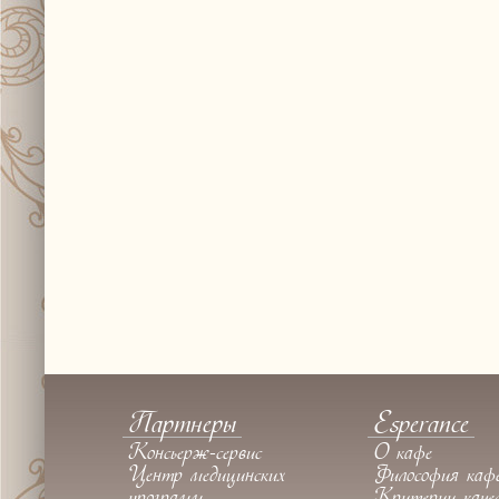
Партнеры
Esperance
Консьерж-сервис
О кафе
Центр медицинских
Философия каф
программ
Критерии каче