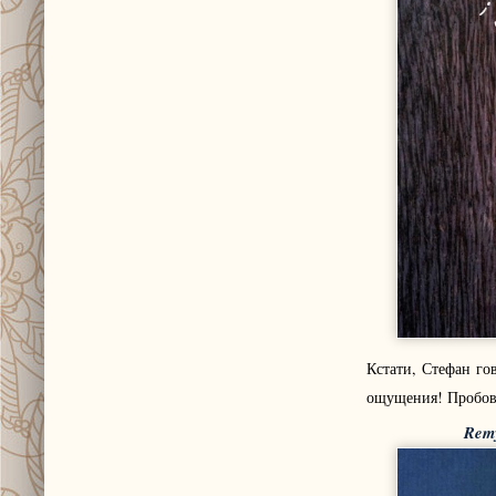
Кстати, Стефан го
ощущения! Пробова
Remy