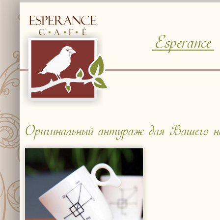
Esperance
© Free
Joomla! 3 Modules
- by
VinaGecko.com
Оригинальный антураж для Вашего н