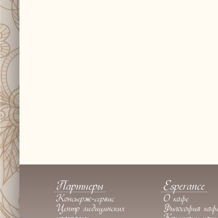
Партнеры
Esperance
Консьерж-сервис
О кафе
Центр медицинских
Философия каф