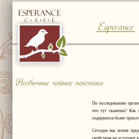
Esperance
© Free
Joomla! 3 Modules
- by
VinaGecko.com
Необычные чайные пакетики
По исследованию орган
что тут скажешь? Как 
содержится более трехсо
Сегодня мы хотим пред
свойствам не уступают к