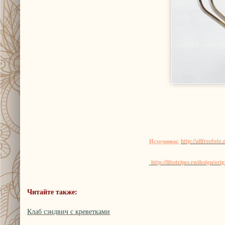
Источники:
http://allfreefot
http://lifestripes.ru/design/or
Читайте также:
Клаб сэндвич с креветками