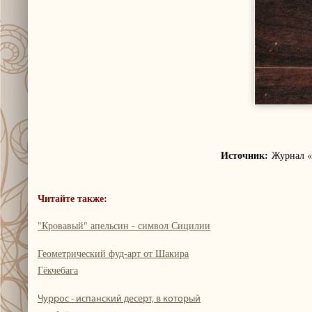
Источник:
Журнал «
Читайте также:
"Кровавый" апельсин - символ Сицилии
Геометрический фуд-арт от Шакира
Гёкчебага
Чуррос - испанский десерт, в который