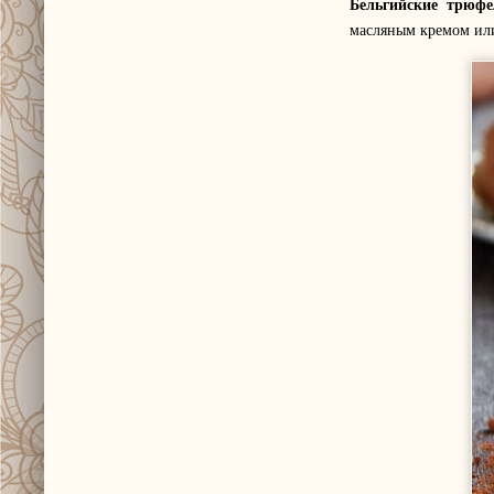
Бельгийские трюф
масляным кремом ил