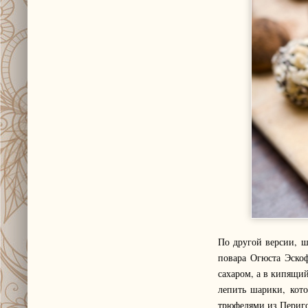
По другой версии, ш
повара Огюста Эско
сахаром, а в кипящий
лепить шарики, кото
трюфелями из Перигор