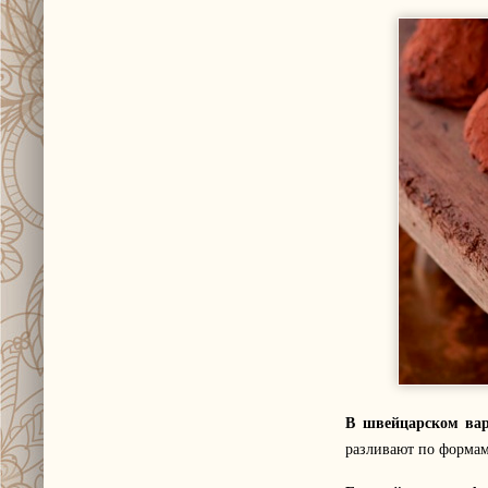
В швейцарском ва
разливают по формам 