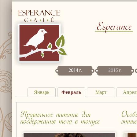
Esperance
2014 г.
2015 г.
Январь
Февраль
Март
Апрел
Правильное питание для
Особе
поддержания тела в тонусе
этик