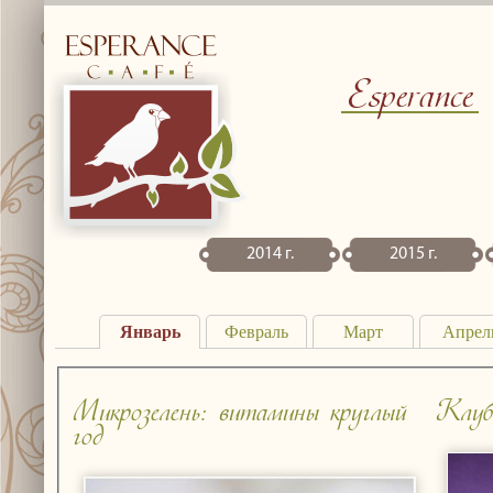
Esperance
2014 г.
2015 г.
Январь
Февраль
Март
Апрел
Микрозелень: витамины круглый
Клуб
год