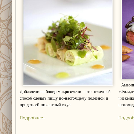
Американский десерт на основе сыра
Добавление в блюда микрозелени – это отличный
«Филаде
способ сделать пищу по-настоящему полезной и
чизкейк
придать ей пикантный вкус.
шоколад
Подробнее..
Подроб