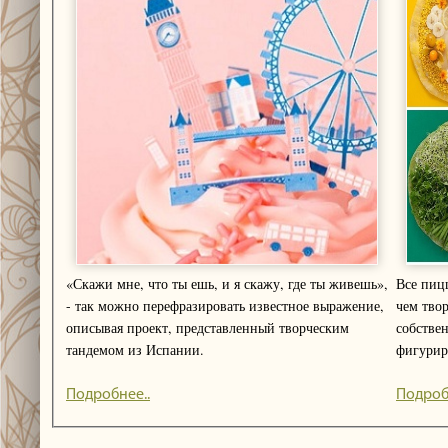
«Скажи мне, что ты ешь, и я скажу, где ты живешь»,
Все пицц
- так можно перефразировать известное выражение,
чем тво
описывая проект, представленный творческим
собствен
тандемом из Испании.
фигуриру
Подробнее..
Подроб