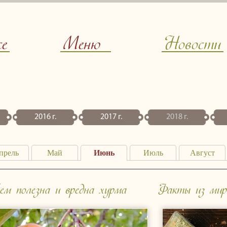
ce
Меню
Новости
2016 г.
2017 г.
2018 г.
прель
Май
Июнь
Июль
Август
ем полезна и вредна хурма
Факты из мир