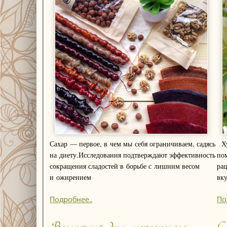
Сахар — первое, в чем мы себя ограничиваем, садясь
Хурма — мясистый оранжевый плод, который
на диету.Исследования подтверждают эффективность
пом
сокращения сладостей в борьбе с лишним весом
ра
и ожирением
вк
Подробнее..
По