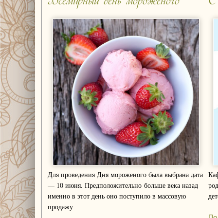
Всемирный день мороженого
С
Для проведения Дня мороженого была выбрана дата
Каф
— 10 июня. Предположительно больше века назад
род
именно в этот день оно поступило в массовую
дет
продажу
По