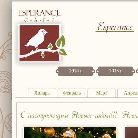
Esperance
2014 г.
2015 г.
Январь
Февраль
Март
Апрел
С наступающим Новым годом!!!
Новин