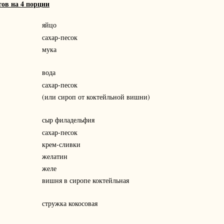
тов на 4 порции
яйцо
сахар-песок
мука
вода
сахар-песок
(или сироп от коктейльной вишни)
сыр филадельфия
сахар-песок
крем-сливки
желатин
желе
вишня в сиропе коктейльная
стружка кокосовая