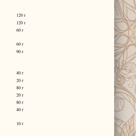
120 г
120 г
60 г
60 г
90 г
40 г
20 г
80 г
20 г
80 г
40 г
10 г